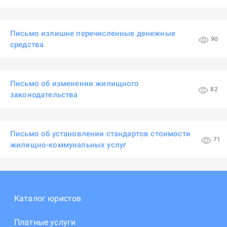
Письмо излишне перечисленные денежные
90
средства
Письмо об изменении жилищного
82
законодательства
Письмо об установлении стандартов стоимости
71
жилищно-коммунальных услуг
Каталог юристов
Платные услуги