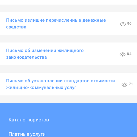
Письмо излишне перечисленные денежные
90
средства
Письмо об изменении жилищного
84
законодательства
Письмо об установлении стандартов стоимости
71
жилищно-коммунальных услуг
Каталог юристов
Платные услуги