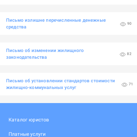
Письмо излишне перечисленные денежные
90
средства
Письмо об изменении жилищного
82
законодательства
Письмо об установлении стандартов стоимости
71
жилищно-коммунальных услуг
Каталог юристов
Платные услуги