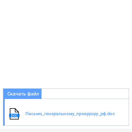
Скачать файл
Письмо_генеральному_прокурору_рф.doc