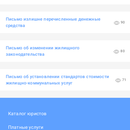
Письмо излишне перечисленные денежные
90
средства
Письмо об изменении жилищного
80
законодательства
Письмо об установлении стандартов стоимости
71
жилищно-коммунальных услуг
Каталог юристов
Платные услуги