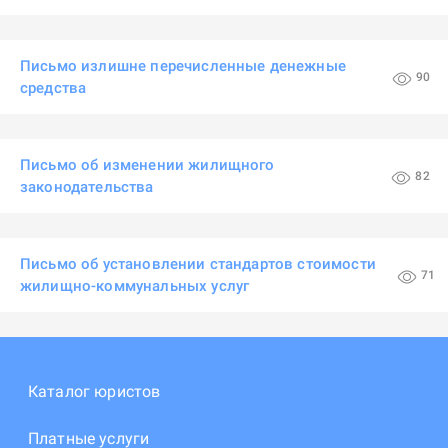
Письмо излишне перечисленные денежные
90
средства
Письмо об изменении жилищного
82
законодательства
Письмо об установлении стандартов стоимости
71
жилищно-коммунальных услуг
Каталог юристов
Платные услуги