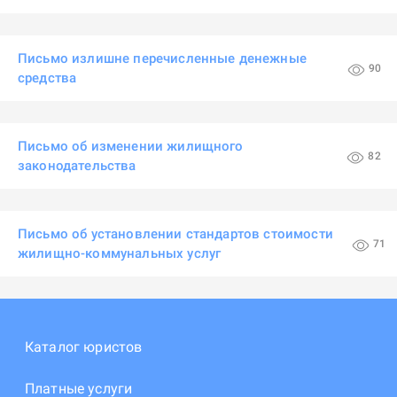
Письмо излишне перечисленные денежные
90
средства
Письмо об изменении жилищного
82
законодательства
Письмо об установлении стандартов стоимости
71
жилищно-коммунальных услуг
Каталог юристов
Платные услуги