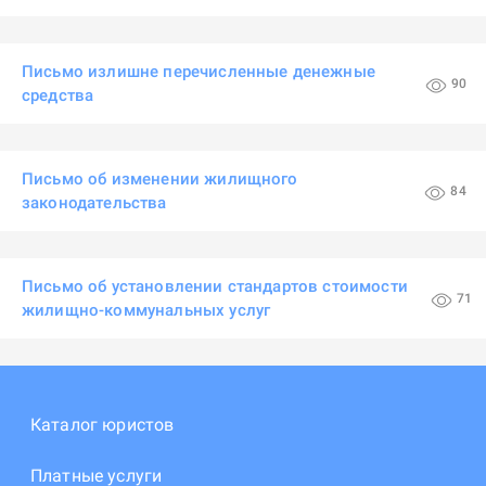
Письмо излишне перечисленные денежные
90
средства
Письмо об изменении жилищного
84
законодательства
Письмо об установлении стандартов стоимости
71
жилищно-коммунальных услуг
Каталог юристов
Платные услуги