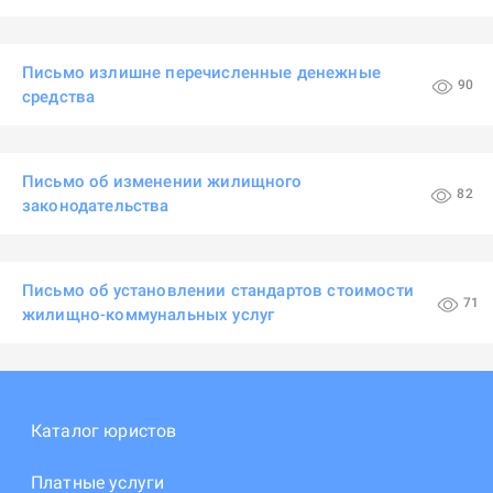
Письмо излишне перечисленные денежные
90
средства
Письмо об изменении жилищного
82
законодательства
Письмо об установлении стандартов стоимости
71
жилищно-коммунальных услуг
Каталог юристов
Платные услуги