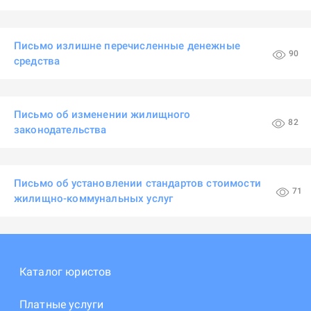
Письмо излишне перечисленные денежные
90
средства
Письмо об изменении жилищного
82
законодательства
Письмо об установлении стандартов стоимости
71
жилищно-коммунальных услуг
Каталог юристов
Платные услуги