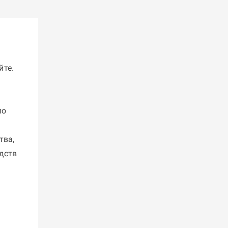
йте.
по
тва,
дств