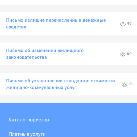
Письмо излишне перечисленные денежные
90
средства
Письмо об изменении жилищного
80
законодательства
Письмо об установлении стандартов стоимости
71
жилищно-коммунальных услуг
Каталог юристов
Платные услуги