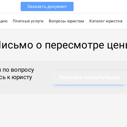
Заказать документ
ацию
Платные услуги
Вопросы юристам
Каталог юристов
исьмо о пересмотре це
 по вопросу
сь к
юристу
Получить консультацию