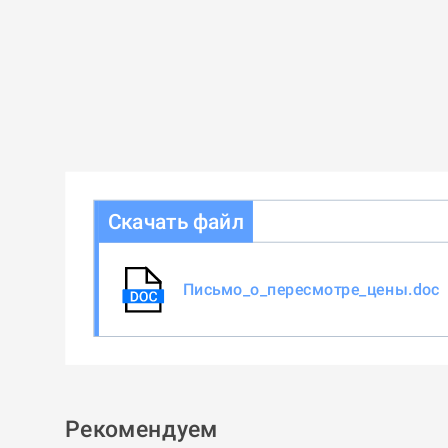
Скачать файл
Письмо_о_пересмотре_цены.doc
Рекомендуем