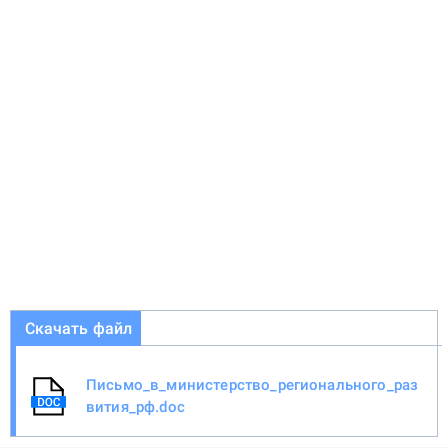
Скачать файл
Письмо_в_министерство_регионального_раз
вития_рф.doc