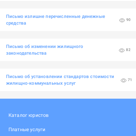
Письмо излишне перечисленные денежные
90
средства
Письмо об изменении жилищного
82
законодательства
Письмо об установлении стандартов стоимости
71
жилищно-коммунальных услуг
Каталог юристов
Платные услуги