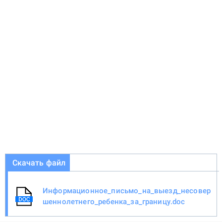
Скачать файл
Информационное_письмо_на_выезд_несовер
шеннолетнего_ребенка_за_границу.doc