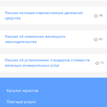
Письмо излишне перечисленные денежные
90
средства
Письмо об изменении жилищного
82
законодательства
Письмо об установлении стандартов стоимости
71
жилищно-коммунальных услуг
Каталог юристов
Платные услуги