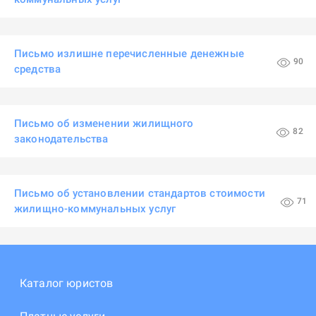
Письмо излишне перечисленные денежные
90
средства
Письмо об изменении жилищного
82
законодательства
Письмо об установлении стандартов стоимости
71
жилищно-коммунальных услуг
Каталог юристов