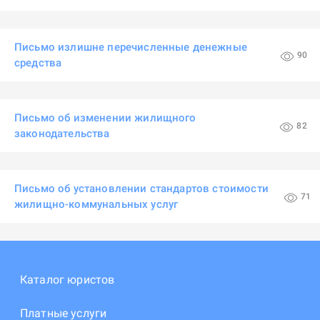
Письмо излишне перечисленные денежные
90
средства
Письмо об изменении жилищного
82
законодательства
Письмо об установлении стандартов стоимости
71
жилищно-коммунальных услуг
Каталог юристов
Платные услуги