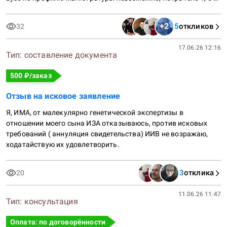
года, есть факты некачественного предоставления услуг в 
переписке ( от не выполнения трудовых обязанностей 
+
2
5
откликов
32
преподавателей до оскорбительных высказываний в 
переписке, например на сообщение об объективных причинах 
17.06.26 12:16
- руководитель написал, что это субъективные причины, тем 
Тип:
составление документа
самым имел ввиду субъективные ( якобы психические по юр. 
тематике). Я сам юрист, но не по образовательному праву, я 
500
₽/заказ
понимаю, что с юристами в сфере образования должны 
бороться юристы в сфере образования, плюс у меня 
Отзыв на исковое заявление
ухудшилось здоровье. Я хотел бы дойти до суда и наказать их, 
Я, ИМА, от малекулярно генетической экспертизы в 
чтобы они впредь так больше не поступали с людьми.
отношении моего сына ИЗА отказываюсь, против исковых 
требований ( аннуляция свидетельства) ИИВ не возражаю, 
ходатайствую их удовлетворить.
3
отклика
20
11.06.26 11:47
Тип:
консультация
Оплата: по договорённости