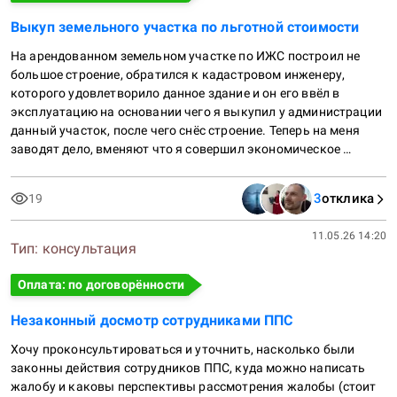
Выкуп земельного участка по льготной стоимости
На арендованном земельном участке по ИЖС построил не 
большое строение, обратился к кадастровом инженеру, 
которого удовлетворило данное здание и он его ввёл в 
эксплуатацию на основании чего я выкупил у администрации 
данный участок, после чего снёс строение. Теперь на меня 
заводят дело, вменяют что я совершил экономическое 
преступление, воспользовался льготной ценой на выкуп 
участка, а здание не соответствовало требованиям. Есть 
3
отклика
19
какие нибудь пути решения этого дела?
11.05.26 14:20
Тип:
консультация
Оплата: по договорённости
Незаконный досмотр сотрудниками ППС
Хочу проконсультироваться и уточнить, насколько были 
законны действия сотрудников ППС, куда можно написать 
жалобу и каковы перспективы рассмотрения жалобы (стоит 