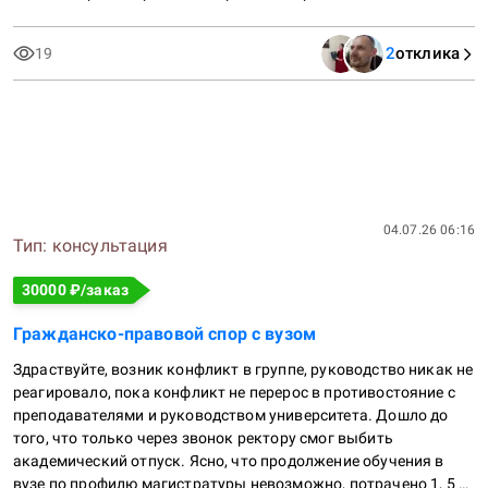
подтверждение доходов и приостановления операций.

2
отклика
19
Интересуют:

— какие типы операций чаще всего вызывают подозрения у 
банков;

— какие доказательства происхождения средств считаются 
достаточными;

— как правильно оформлять деятельность, чтобы не 
попадать под AML‑триггеры;

— какие модели взаимодействия с банком считаются 
04.07.26 06:16
безопасными для регулярных поступлений от физлиц;

Тип:
консультация
— какие ошибки чаще всего приводят к блокировкам.

30000
₽/заказ
Нужна практическая консультация с конкретными 
Гражданско-правовой спор с вузом
рекомендациями.
Здраствуйте, возник конфликт в группе, руководство никак не 
реагировало, пока конфликт не перерос в противостояние с 
преподавателями и руководством университета. Дошло до 
того, что только через звонок ректору смог выбить 
академический отпуск. Ясно, что продолжение обучения в 
вузе по профилю магистратуры невозможно, потрачено 1, 5 