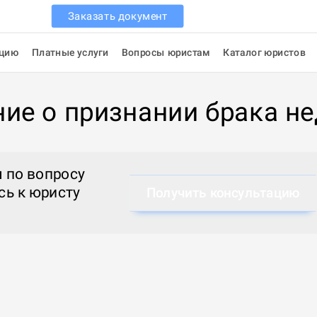
Заказать документ
ацию
Платные услуги
Вопросы юристам
Каталог юристов
ние о признании брака н
 по вопросу
сь к
юристу
Получить консультацию