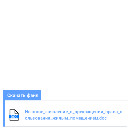
Скачать файл
Исковое_заявление_о_прекращении_права_п
ользования_жилым_помещением.doc