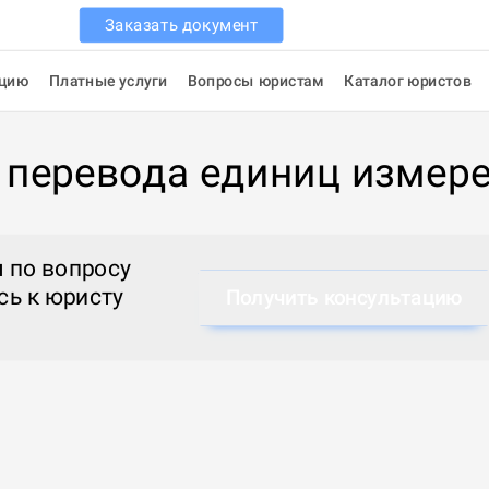
Заказать документ
ацию
Платные услуги
Вопросы юристам
Каталог юристов
 перевода единиц измер
 по вопросу
сь к
юристу
Получить консультацию