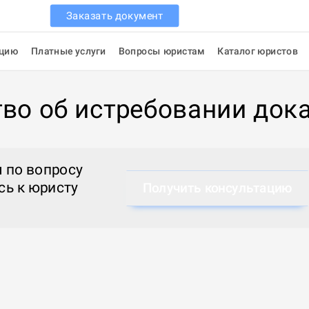
Заказать документ
ацию
Платные услуги
Вопросы юристам
Каталог юристов
во об истребовании док
 по вопросу
сь к
юристу
Получить консультацию