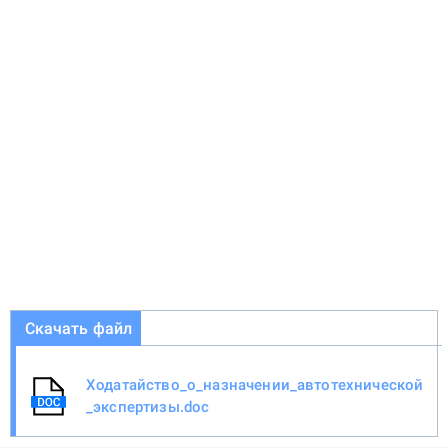
Скачать файл
Ходатайство_о_назначении_автотехнической
_экспертизы.doc