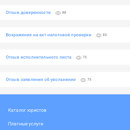
Отзыв доверенности
88
Возражения на акт налоговой проверки
83
Отзыв исполнительного листа
75
Отзыв заявления об увольнении
75
Каталог юристов
Платные услуги