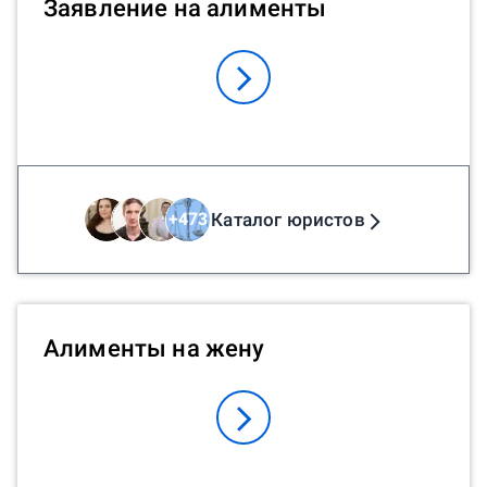
Заявление на алименты
может помочь юрист в оспаривании
отцовства? Если вам нужна срочная
консультация, вы можете написать
юристу онлайн. Он поможет начать
процесс оспаривания отцовства или
посоветует альтернативные пути решения
проблемы.
Каталог юристов
+
473
Алименты на жену