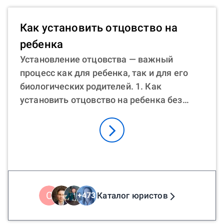
Как установить отцовство на
ребенка
Установление отцовства — важный
процесс как для ребенка, так и для его
биологических родителей. 1. Как
установить отцовство на ребенка без
замужества? Если пара не состоит в
официальном браке, можно подать
совместное заявление в ЗАГС. 2. Как
установить отцовство после смерти отца?
Родственники умершего или мать
ребенка могут инициировать процесс
через суд, если отец умер. Могут
С
Каталог юристов
+
473
потребоваться генетические тесты с ДНК
родственников умершего. 3. Как отцу