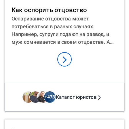
Юрист онлайн может стать отличным
Как оспорить отцовство
помощником в этом сложном деле. Он
Оспаривание отцовства может
подскажет, как можно лишить
потребоваться в разных случаях.
родительских прав отца, бывшего мужа,
Например, супруги подают на развод, и
поможет подготовить документы,
муж сомневается в своем отцовстве. А
расскажет о тонкостях судебного
иногда нужно оспорить отцовство
процесса. Кроме того, онлайн-
матерью, если, например, записанный
консультация экономит время и деньги.
отец ведет асоциальный образ жизни.
Оспорить отцовство после смерти отца
тоже возможно, хотя это более сложный
процесс. Как оспорить отцовство в
судебном порядке? Процесс начинается с
Каталог юристов
+
473
подачи иска с документами в суд. Затем
проходят судебные заседания. Часто
оспорить отцовство в судебном порядке с
ДНК — самый надежный способ. Как