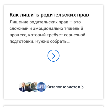
установить отцовство без согласия
матери? Мужчина вправе обратиться в
Как лишить родительских прав
суд с иском о факте признания отцовства,
Лишение родительских прав — это
чтобы участвовать в жизни ребенка. В
сложный и эмоционально тяжелый
любой из этих ситуаций помощь юриста
процесс, который требует серьезной
онлайн может быть неоценимой. Юрист
подготовки. Нужно собрать
поможет подготовить необходимые
доказательства, подготовить документы,
документы и представить интересы
пройти судебные заседания. Как лишить
клиента в суде.
мать или отца ребенка родительских
прав? Процесс имеет свои особенности.
Нужно доказать, что родитель не
участвует в организации воспитательного
процесса, не финансирует потребности
Каталог юристов
+
473
ребенка, не платит алименты, ведет
асоциальный образ жизни, не
интересуется здоровьем сына/дочери.