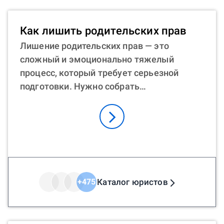
установить отцовство без согласия
матери? Мужчина вправе обратиться в
Как лишить родительских прав
суд с иском о факте признания отцовства,
Лишение родительских прав — это
чтобы участвовать в жизни ребенка. В
сложный и эмоционально тяжелый
любой из этих ситуаций помощь юриста
процесс, который требует серьезной
онлайн может быть неоценимой. Юрист
подготовки. Нужно собрать
поможет подготовить необходимые
доказательства, подготовить документы,
документы и представить интересы
пройти судебные заседания. Как лишить
клиента в суде.
мать или отца ребенка родительских
прав? Процесс имеет свои особенности.
Нужно доказать, что родитель не
участвует в организации воспитательного
процесса, не финансирует потребности
Каталог юристов
+
475
ребенка, не платит алименты, ведет
асоциальный образ жизни, не
интересуется здоровьем сына/дочери.