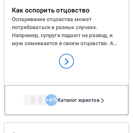
Юрист онлайн может стать отличным
Как оспорить отцовство
помощником в этом сложном деле. Он
Оспаривание отцовства может
подскажет, как можно лишить
потребоваться в разных случаях.
родительских прав отца, бывшего мужа,
Например, супруги подают на развод, и
поможет подготовить документы,
муж сомневается в своем отцовстве. А
расскажет о тонкостях судебного
иногда нужно оспорить отцовство
процесса. Кроме того, онлайн-
матерью, если, например, записанный
консультация экономит время и деньги.
отец ведет асоциальный образ жизни.
Оспорить отцовство после смерти отца
тоже возможно, хотя это более сложный
процесс. Как оспорить отцовство в
судебном порядке? Процесс начинается с
Каталог юристов
+
475
подачи иска с документами в суд. Затем
проходят судебные заседания. Часто
оспорить отцовство в судебном порядке с
ДНК — самый надежный способ. Как