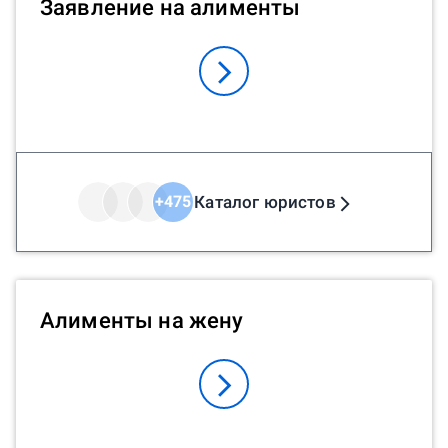
Заявление на алименты
может помочь юрист в оспаривании
отцовства? Если вам нужна срочная
консультация, вы можете написать
юристу онлайн. Он поможет начать
процесс оспаривания отцовства или
посоветует альтернативные пути решения
проблемы.
Каталог юристов
+
475
Алименты на жену