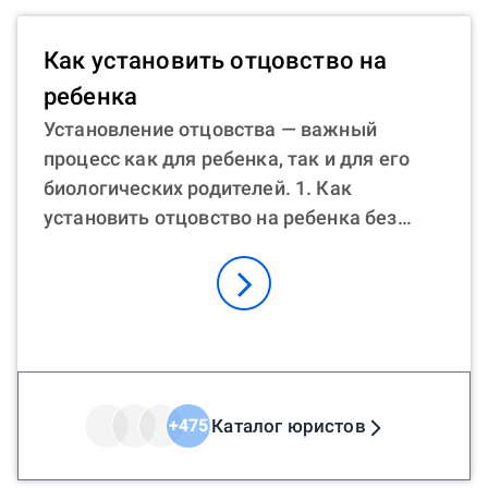
Как установить отцовство на
ребенка
Установление отцовства — важный
процесс как для ребенка, так и для его
биологических родителей. 1. Как
установить отцовство на ребенка без
замужества? Если пара не состоит в
официальном браке, можно подать
совместное заявление в ЗАГС. 2. Как
установить отцовство после смерти отца?
Родственники умершего или мать
ребенка могут инициировать процесс
через суд, если отец умер. Могут
Каталог юристов
+
475
потребоваться генетические тесты с ДНК
родственников умершего. 3. Как отцу