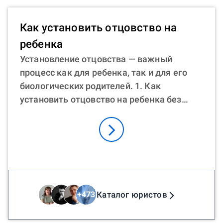
Как установить отцовство на
ребенка
Установление отцовства — важный
процесс как для ребенка, так и для его
биологических родителей. 1. Как
установить отцовство на ребенка без
замужества? Если пара не состоит в
официальном браке, можно подать
совместное заявление в ЗАГС. 2. Как
установить отцовство после смерти отца?
Родственники умершего или мать
ребенка могут инициировать процесс
через суд, если отец умер. Могут
Каталог юристов
+
473
потребоваться генетические тесты с ДНК
родственников умершего. 3. Как отцу