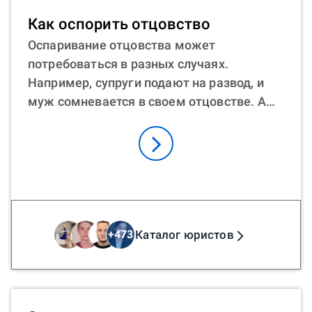
Юрист онлайн может стать отличным
Как оспорить отцовство
помощником в этом сложном деле. Он
Оспаривание отцовства может
подскажет, как можно лишить
потребоваться в разных случаях.
родительских прав отца, бывшего мужа,
Например, супруги подают на развод, и
поможет подготовить документы,
муж сомневается в своем отцовстве. А
расскажет о тонкостях судебного
иногда нужно оспорить отцовство
процесса. Кроме того, онлайн-
матерью, если, например, записанный
консультация экономит время и деньги.
отец ведет асоциальный образ жизни.
Оспорить отцовство после смерти отца
тоже возможно, хотя это более сложный
процесс. Как оспорить отцовство в
судебном порядке? Процесс начинается с
Каталог юристов
+
473
подачи иска с документами в суд. Затем
проходят судебные заседания. Часто
оспорить отцовство в судебном порядке с
ДНК — самый надежный способ. Как