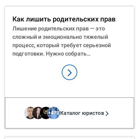
установить отцовство без согласия
матери? Мужчина вправе обратиться в
Как лишить родительских прав
суд с иском о факте признания отцовства,
Лишение родительских прав — это
чтобы участвовать в жизни ребенка. В
сложный и эмоционально тяжелый
любой из этих ситуаций помощь юриста
процесс, который требует серьезной
онлайн может быть неоценимой. Юрист
подготовки. Нужно собрать
поможет подготовить необходимые
доказательства, подготовить документы,
документы и представить интересы
пройти судебные заседания. Как лишить
клиента в суде.
мать или отца ребенка родительских
прав? Процесс имеет свои особенности.
Нужно доказать, что родитель не
участвует в организации воспитательного
процесса, не финансирует потребности
Каталог юристов
+
473
ребенка, не платит алименты, ведет
асоциальный образ жизни, не
интересуется здоровьем сына/дочери.