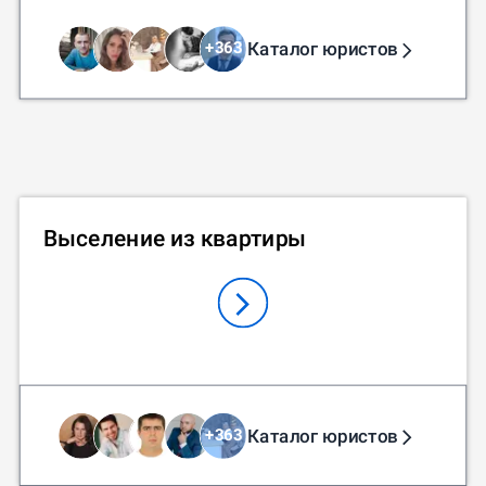
Каталог юристов
+
363
Выселение из квартиры
Каталог юристов
+
363