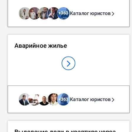
Каталог юристов
+
363
Аварийное жилье
Каталог юристов
+
363
Выделение доли в квартире через