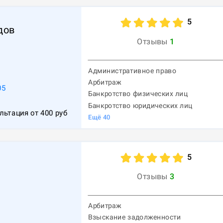
5
дов
Отзывы
1
Административное право
Арбитраж
05
Банкротство физических лиц
Банкротство юридических лиц
льтация от
400
руб
Ещё
40
5
Отзывы
3
Арбитраж
Взыскание задолженности