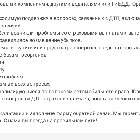
ховыми компаниями, другими водителями или ГИБДД. Юр
ходимую поддержку в вопросах, связанных с ДТП, включа
ретензий.
Если возникли проблемы со страховыми выплатами, авт
праведливое возмещение убытков.
могут купить или продать транспортное средство: соста
о базам госорганов.
ми
ту.
 проблем.
м во всех вопросах.
циализирующиеся по вопросам автомобильного права.
Юри
по вопросам ДТП, страховых случаев, восстановлении ва
нсультации и заполните форму обратной связи. Мы гаран
. С нами вы всегда на правильном пути!