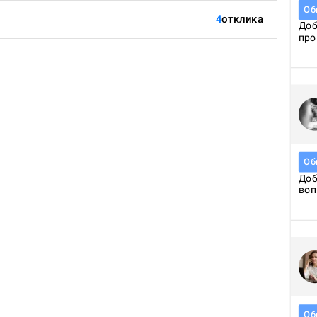
Об
4
отклика
Доб
про
руб
Об
Доб
воп
Кон
Об