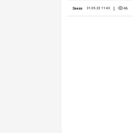
|
46
Заказ
31.05.23 11:43