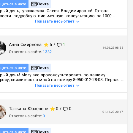
щаться в чате
Почта
рый день,  уважаемая  Олеся  Владимировна!  Готова 
вести  подробную  письменную  консультацию  за 1000 
лей
Показать весь ответ
Анна
Смирнова
5
/
1
14.06.23 08:55
Ответов на сайте:
1332
щаться в чате
Почта
рый день! Могу вас проконсультировать по вашему 
росу, свяжитесь со мной по номеру 8-950-012-28-08. Первая 
сультация бесплатно
Показать весь ответ
Татьяна
Юозенене
0
/
0
01.11.23 20:17
Ответов на сайте:
9
щаться в чате
Почта