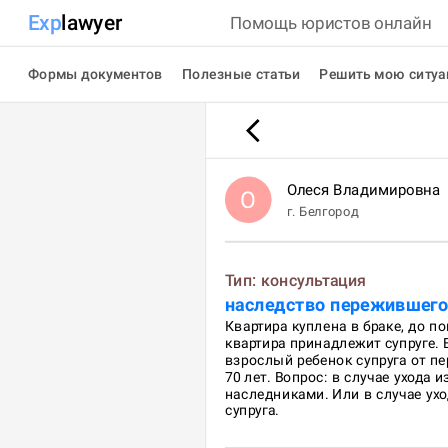
Exp
lawyer
Помощь юристов онлайн
Формы документов
Полезные статьи
Решить мою ситу
Олеся
Владимировна
О
г.
Белгород
Тип:
консультация
наследство пережившего 
Квартира куплена в браке, до п
квартира принадлежит супруге. 
взрослый ребенок супруга от пер
70 лет. Вопрос: в случае ухода 
наследниками. Или в случае ухо
супруга.