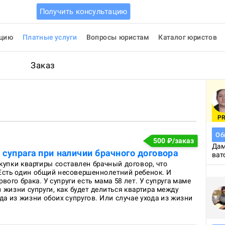
Получить консультацию
ацию
Платные услуги
Вопросы юристам
Каталог юристов
Заказ
P
Об
500
₽/заказ
Дам
супрага при наличии брачного договора
ват
окупки квартиры составлен брачный договор, что 
Есть один общий несовершеннолетний ребенок. И 
вого брака. У супруги есть мама 58 лет. У супруга маме 
из жизни супруги, как будет делиться квартира между 
да из жизни обоих супругов. Или случае ухода из жизни 