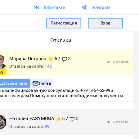
ВКонтакте
Телеграм
Регистрация
Вход
Отклики
Марина
Петрова
5
/
3
31.05.23 16:26
Ответов на сайте:
145
RO
щаться в чате
Почта
 квалифицированную консультацию. +7918-54-52-995 
сапп телеграм Помогу составить необходимые документы.
Наталия
РАЗУМОВА
5
/
5
31.05.23 11:51
Ответов на сайте:
99